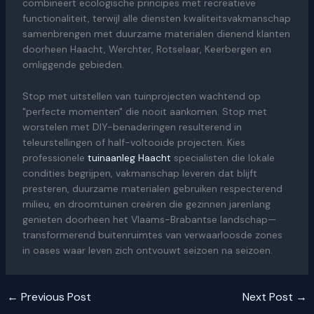
combineert ecologische principes met recreatieve
functionaliteit, terwijl alle diensten kwaliteitsvakmanschap
samenbrengen met duurzame materialen dienend klanten
doorheen Haacht, Werchter, Rotselaar, Keerbergen en
omliggende gebieden.
Stop met uitstellen van tuinprojecten wachtend op
"perfecte momenten" die nooit aankomen. Stop met
worstelen met DIY-benaderingen resulterend in
teleurstellingen of half-voltooide projecten. Kies
professionele
tuinaanleg Haacht
specialisten die lokale
condities begrijpen, vakmanschap leveren dat blijft
presteren, duurzame materialen gebruiken respecterend
milieu, en droomtuinen creëren die gezinnen jarenlang
genieten doorheen het Vlaams-Brabantse landschap—
transformerend buitenruimtes van verwaarloosde zones
in oases waar leven zich ontvouwt seizoen na seizoen.
←
Previous Post
Next Post
→