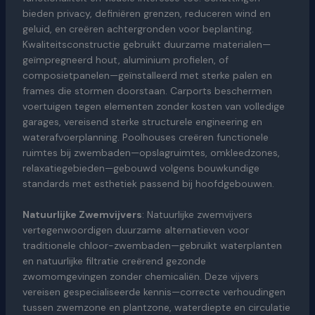
bieden privacy, definiëren grenzen, reduceren wind en
geluid, en creëren achtergronden voor beplanting.
Kwaliteitsconstructie gebruikt duurzame materialen—
geïmpregneerd hout, aluminium profielen, of
composietpanelen—geïnstalleerd met sterke palen en
frames die stormen doorstaan. Carports beschermen
voertuigen tegen elementen zonder kosten van volledige
garages, vereisend sterke structurele engineering en
waterafvoerplanning. Poolhouses creëren functionele
ruimtes bij zwembaden—opslagruimtes, omkleedzones,
relaxatiegebieden—gebouwd volgens bouwkundige
standards met esthetiek passend bij hoofdgebouwen.
Natuurlijke Zwemvijvers
: Natuurlijke zwemvijvers
vertegenwoordigen duurzame alternatieven voor
traditionele chloor-zwembaden—gebruikt waterplanten
en natuurlijke filtratie creërend gezonde
zwomomgevingen zonder chemicaliën. Deze vijvers
vereisen gespecialiseerde kennis—correcte verhoudingen
tussen zwemzone en plantzone, waterdiepte en circulatie