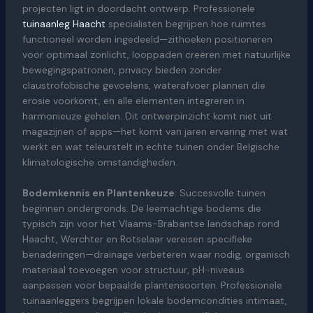
projecten ligt in doordacht ontwerp. Professionele
tuinaanleg Haacht
specialisten begrijpen hoe ruimtes
functioneel worden ingedeeld—zithoeken positioneren
voor optimaal zonlicht, looppaden creëren met natuurlijke
bewegingspatronen, privacy bieden zonder
claustrofobische gevoelens, waterafvoer plannen die
erosie voorkomt, en alle elementen integreren in
harmonieuze gehelen. Dit ontwerpinzicht komt niet uit
magazijnen of apps—het komt van jaren ervaring met wat
werkt en wat teleurstelt in echte tuinen onder Belgische
klimatologische omstandigheden.
Bodemkennis en Plantenkeuze
: Succesvolle tuinen
beginnen ondergronds. De leemachtige bodems die
typisch zijn voor het Vlaams-Brabantse landschap rond
Haacht, Werchter en Rotselaar vereisen specifieke
benaderingen—drainage verbeteren waar nodig, organisch
materiaal toevoegen voor structuur, pH-niveaus
aanpassen voor bepaalde plantensoorten. Professionele
tuinaanleggers begrijpen lokale bodemcondities intimaat,