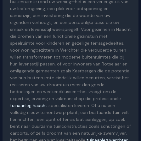
buitenruimte rond uw woning—het is een verlengstuk van
uw leefomgeving, een plek voor ontspanning en
samenzijn, een investering die de waarde van uw
eigendom verhoogt, en een persoonlijke oase die uw
smaak en levensstijl weerspiegelt. Voor gezinnen in Haacht
die dromen van een functionele gezinstuin met
speelruimte voor kinderen en gezellige terrasgedeeltes,
voor woningbezitters in Werchter die verouderde tuinen
willen transformeren tot moderne buitenruimtes die bij
hun levensstijl passen, of voor inwoners van Rotselaar en
omliggende gemeenten zoals Keerbergen die de potentie
van hun buitenruimte eindelijk willen benutten, vereist het
realiseren van uw droomtuin meer dan goede
bedoelingen en weekendklussen—het vraagt om de
expertise, ervaring en vakmanschap die professionele
tuinaanleg haacht
specialisten leveren. Of u nu een
volledig nieuw tuinontwerp plant, een bestaande tuin wilt
herinrichten, een oprit of terras laat aanleggen, op zoek
bent naar duurzame tuinconstructies zoals schuttingen of
carports, of zelfs droomt van een natuurlijke zwemvijver,
het begrijpen van wat kwaliteitsvolle
tuinaanleg werchter