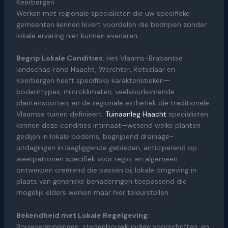
Keerbergen
Werken met regionale specialisten die uw specifieke
gemeenten kennen levert voordelen die bedrijven zonder
lokale ervaring niet kunnen evenaren.
Begrip Lokale Condities
: Het Vlaams-Brabantse
landschap rond Haacht, Werchter, Rotselaar en
Keerbergen heeft specifieke karakteristieken—
bodemtypes, microklimaten, veelvoorkomende
plantensoorten, en de regionale esthetiek die traditionele
Vlaamse tuinen definieert.
Tuinaanleg Haacht
specialisten
kennen deze condities intimaat—wetend welke planten
gedijen in lokale bodems, begrijpend drainage-
uitdagingen in laagliggende gebieden, anticiperend op
weerpatronen specifiek voor regio, en algemeen
ontwerpen creërend die passen bij lokale omgeving in
plaats van generieke benaderingen toepassend die
mogelijk elders werken maar hier teleurstellen.
Bekendheid met Lokale Regelgeving
:
Bouwvergunningen, stedenbouwkundige voorschriften, en