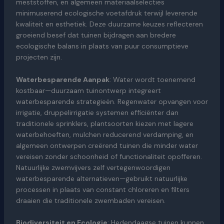
meststoffen, en algemeen materiaalselecties
minimuserend ecologische voetafdruk terwijl leverende
kwaliteit en esthetiek. Deze duurzame keuzes reflecteren
groeiend besef dat tuinen bijdragen aan bredere
ecologische balans in plaats van puur consumptieve
projecten zijn.
Waterbesparende Aanpak
: Water wordt toenemend
kostbaar—duurzaam tuinontwerp integreert
waterbesparende strategieën. Regenwater opvangen voor
irrigatie, druppelirrigatie systemen efficiënter dan
traditionele sprinklers, plantsoorten kiezen met lagere
waterbehoeften, mulchen reducerend verdamping, en
algemeen ontwerpen creërend tuinen die minder water
vereisen zonder schoonheid of functionaliteit opofferen.
Natuurlijke zwemvijvers zelf vertegenwoordigen
waterbesparende alternatieven—gebruikt natuurlijke
processen in plaats van constant chloreren en filters
draaien die traditionele zwembaden vereisen.
Biodiversiteit en Ecologie
: Hedendaagse tuinen kunnen