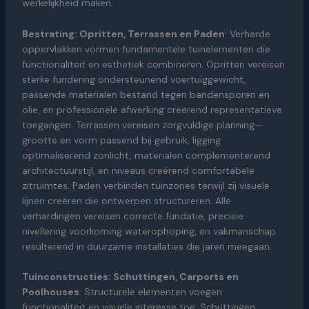
werkelijkheid maken.
Bestrating: Opritten, Terrassen en Paden
: Verharde
oppervlakken vormen fundamentele tuinelementen die
functionaliteit en esthetiek combineren. Opritten vereisen
sterke fundering ondersteunend voertuiggewicht,
passende materialen bestand tegen bandensporen en
olie, en professionele afwerking creërend representatieve
toegangen. Terrassen vereisen zorgvuldige planning—
grootte en vorm passend bij gebruik, ligging
optimaliserend zonlicht, materialen complementerend
architectuurstijl, en niveaus creërend comfortabele
zitruimtes. Paden verbinden tuinzones terwijl zij visuele
lijnen creëren die ontwerpen structureren. Alle
verhardingen vereisen correcte fundatie, precisie
nivellering voorkoming waterophoping, en vakmanschap
resulterend in duurzame installaties die jaren meegaan.
Tuinconstructies: Schuttingen, Carports en
Poolhouses
: Structurele elementen voegen
functionaliteit en visuele interesse toe. Schuttingen